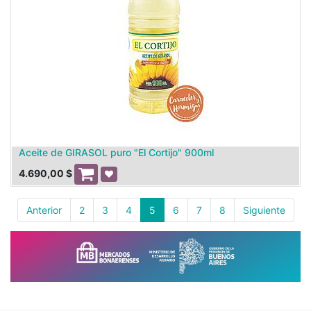
Aceite de GIRASOL puro "El Cortijo" 900ml
4.690,00
$
Anterior
2
3
4
5
6
7
8
Siguiente