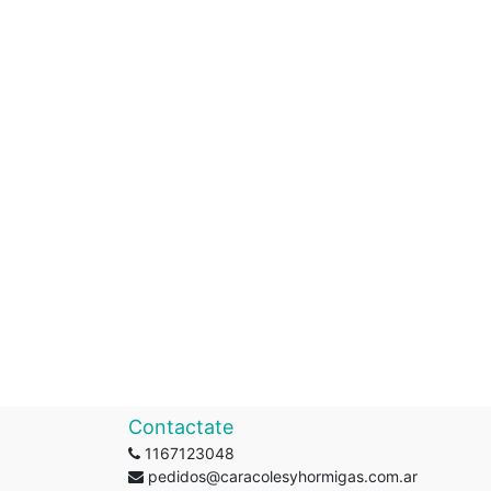
Contactate
1167123048
pedidos@caracolesyhormigas.com.ar