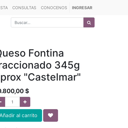
ISTA
CONSULTAS
CONOCENOS
INGRESAR
ueso Fontina
raccionado 345g
prox "Castelmar"
0.800,00
$
Añadir al carrito