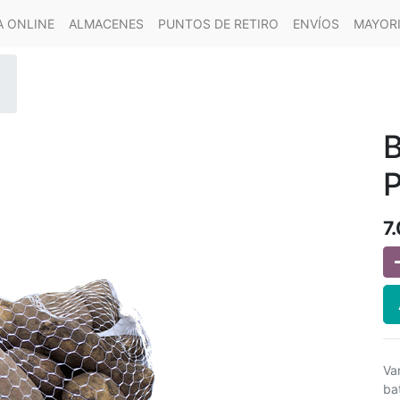
A ONLINE
ALMACENES
PUNTOS DE RETIRO
ENVÍOS
MAYOR
B
P
7
Va
ba