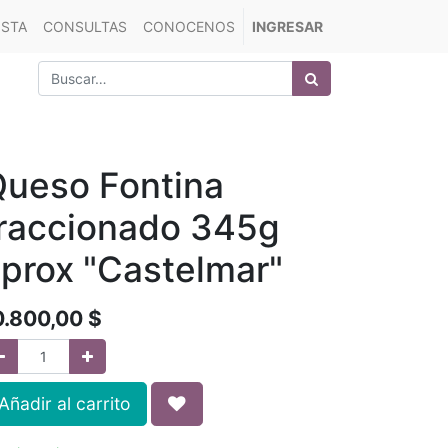
ISTA
CONSULTAS
CONOCENOS
INGRESAR
ueso Fontina
raccionado 345g
prox "Castelmar"
0.800,00
$
Añadir al carrito