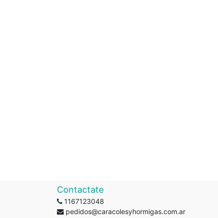
Contactate
1167123048
pedidos@caracolesyhormigas.com.ar